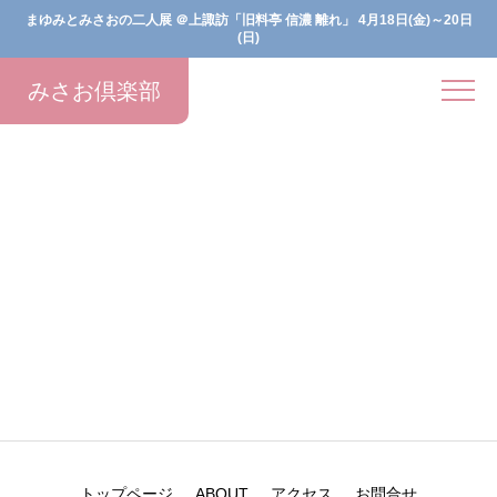
まゆみとみさおの二人展 ＠上諏訪「旧料亭 信濃 離れ」 4月18日(金)～20日
(日)
みさお倶楽部
みさお倶楽部
「かぎ針編みの小もの」に作品掲載
されました
2023.03.23
トップページ
ABOUT
アクセス
お問合せ