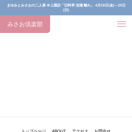
まゆみとみさおの二人展 ＠上諏訪「旧料亭 信濃 離れ」 4月18日(金)～20日
(日)
みさお倶楽部
みさお倶楽部
紬の着物地でジャケットを作りまし
た
2023.03.17
トップページ
ABOUT
アクセス
お問合せ